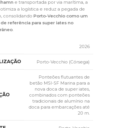
lhamn
e transportada por via marítima, a
otimiza a logística e reduz a pegada de
, consolidando
Porto-Vecchio como um
 de referência para super iates no
râneo
.
2026
LIZAÇÃO
Porto-Vecchio (Córsega)
Ponteões flutuantes de
betão MSI-SF Marina para a
nova doca de super iates,
ÇÃO
combinados com ponteões
tradicionais de alumínio na
doca para embarcações até
20 m.
TE