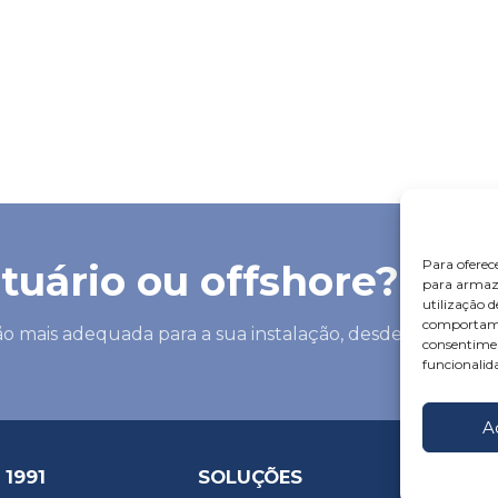
Para oferec
tuário ou offshore?
para armaze
utilização 
comportamen
ção mais adequada para a sua instalação, desde
consentimen
funcionalida
A
 1991
SOLUÇÕES
PROJE