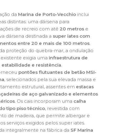
ação da
Marina de Porto-Vecchio
inclui
as distintas: uma dársena para
ções de recreio com até
20 metros
e
a dársena destinada a
super iates com
entos entre 20 e mais de 100 metros
.
da proteção do quebra-mar, a ondulação
l existente exigia uma
infraestrutura de
 estabilidade e resistência
.
orneceu
pontões flutuantes de betão MSI-
na
, selecionados pela sua elevada massa e
amento estrutural, assentes em
estacas
çadeiras de aço galvanizado e elementos
éricos
. Os cais incorporam uma
calha
do tipo piso técnico
, revestida com
to de madeira, que permite albergar e
os serviços exigidos pelos super iates.
da integralmente na fábrica da
SF Marina