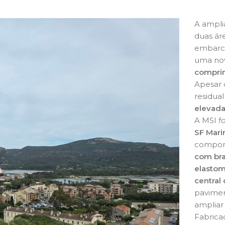
A ampli
duas áre
embarca
uma nov
comprim
Apesar 
residua
elevada
A MSI f
SF Mari
comport
com bra
elastom
central 
pavimen
ampliar 
Fabrica