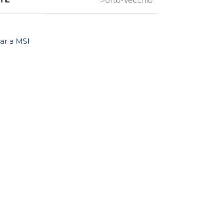
Porto-Vecchio
ar a MSI