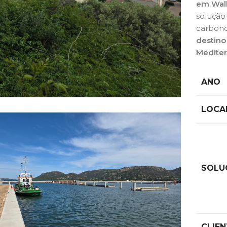
em Wal
solução 
carbono
destino
Mediter
ANO
LOCA
SOLU
CLIEN