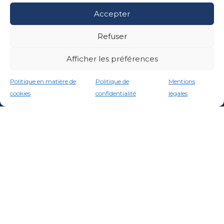
Accepter
Refuser
Afficher les préférences
Politique en matière de
Politique de
Mentions
cookies
confidentialité
légales
Chez Marina System Ibérica (MSI), nous mettons l'ingénierie
structurelle au service de la conception et de la réalisation
d'infrastructures maritimes sûres et durables.