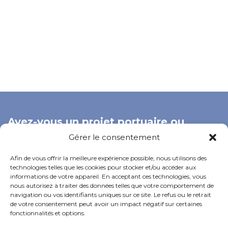
Avez-vous un projet portuaire ou
offshore ?
Gérer le consentement
Notre équipe technique peut vous aider à définir la solution
Afin de vous offrir la meilleure expérience possible, nous utilisons des
la mieux adaptée à votre installation, de la phase de
technologies telles que les cookies pour stocker et/ou accéder aux
conception jusqu'à la mise en œuvre finale.
informations de votre appareil. En acceptant ces technologies, vous
nous autorisez à traiter des données telles que votre comportement de
navigation ou vos identifiants uniques sur ce site. Le refus ou le retrait
de votre consentement peut avoir un impact négatif sur certaines
DEMANDER UN DEVIS
fonctionnalités et options.