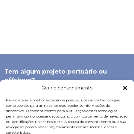
Tem algum projeto portuário ou
offshore?
Gerir o consentimento
A nossa equipa técnica pode ajudá-lo a definir a solução
mais adequada para a sua instalação, desde a fase de
Para oferecer a melhor experiência possível, utilizamos tecnologias
conceção até à execução final.
como cookies para armazenar e/ou aceder às informações do
dispositivo. O consentimento para a utilização destas tecnologias
permitir-nos-á processar dados como o comportamento de navegação
SOLICITAR ORÇAMENTO
ou identificações únicas neste site. A recusa do consentimento ou a sua
revogação poderá afetar negativamente certas funcionalidades e
características.