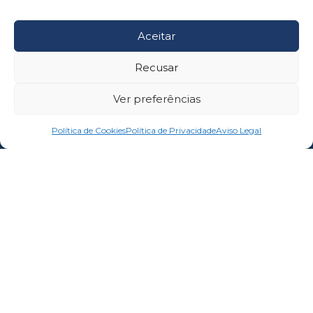
Aceitar
Recusar
Ver preferências
Política de Cookies
Política de Privacidade
Aviso Legal
Na Marina System Ibérica (MSI), aplicamos a engenharia
estrutural à conceção e execução de infraestruturas marítimas
seguras e duradouras.