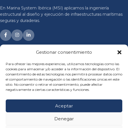
En Marina System Ibérica (MSI) aplicamos la ingeniería
estructural al diseño y ejecución de infraestructuras marítimas
seguras y duraderas.
Gestionar consentimiento
MSI 1991
Para ofrecer las mejores experiencias, utilizamos tecnologías como las
SOLUCIONES
cookies para almacenar y/o acceder a la información del dispositivo. El
consentimiento de estas tecnologías nos permitirá procesar datos como
el comportamiento de navegación o las identificaciones únicas en este
PROYECTOS
sitio. No consentir o retirar el consentimiento, puede afectar
negativamente a ciertas características y funciones.
Links de interés
Aceptar
Denegar
© 1991–2026 Marina System Ibérica. Derechos reservados.