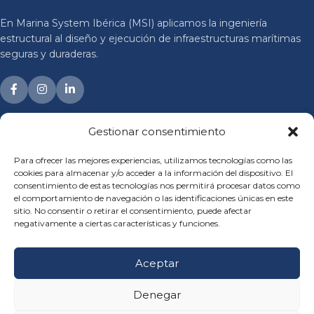
En Marina System Ibérica (MSI) aplicamos la ingeniería
estructural al diseño y ejecución de infraestructuras marítimas
seguras y duraderas.
Gestionar consentimiento
MSI 1991
Para ofrecer las mejores experiencias, utilizamos tecnologías como las
SOLUCIONES
cookies para almacenar y/o acceder a la información del dispositivo. El
consentimiento de estas tecnologías nos permitirá procesar datos como
el comportamiento de navegación o las identificaciones únicas en este
PROYECTOS
sitio. No consentir o retirar el consentimiento, puede afectar
negativamente a ciertas características y funciones.
Links de interés
Aceptar
Denegar
© 1991–2026 Marina System Ibérica. Derechos reservados.